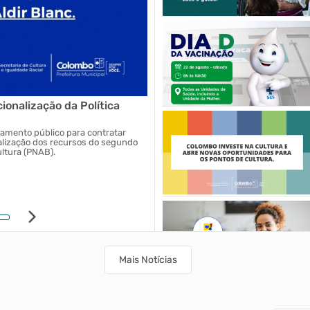
onalização da Política
Colombo está entre as que 
2026
amento público para contratar
Colombo está entre os municípios p
alização dos recursos do segundo
de empregos formais em 2026
ultura (PNAB).
02/06/2026 16h32
Mais Notícias