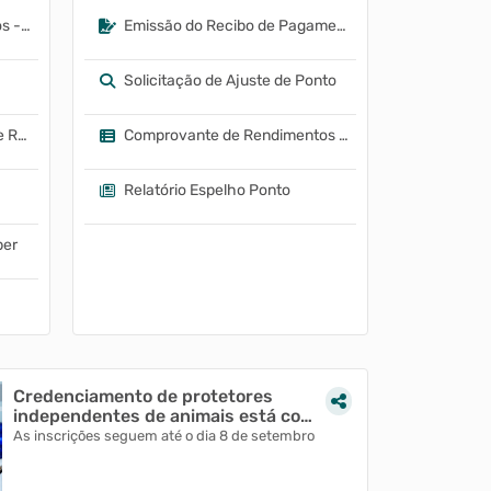
Certidão Negativa de Débitos - CND
Emissão do Recibo de Pagamento
Solicitação de Ajuste de Ponto
Emissão do Comprovante de Rendimento IRRF
Comprovante de Rendimentos IRRF
Relatório Espelho Ponto
ber
Credenciamento de protetores
independentes de animais está com
inscrições aberta...
As inscrições seguem até o dia 8 de setembro