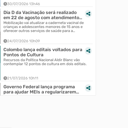
30/07/2026 13h46
Dia D da Vacinação será realizado
em 22 de agosto com atendimento
em todas as un...
Mobilização vai atualizar a caderneta vacinal de
crianças e adolescentes menores de 15 anos e
oferecer outros serviços de saúde para a
população.
24/07/2026 10h09
mais geraram empregos no Paraná em
EcoTroca: confira
Colombo lança editais voltados para
Pontos de Cultura
aranaenses com melhor desempenho na geração
Programa promove a des
alimentos produzidos 
Recursos da Política Nacional Aldir Blanc vão
contemplar 12 pontos de cultura em dois editais.
21/07/2026 10h11
07/07/2026 10h08
Governo Federal lança programa
para ajudar MEIs a regularizarem
dívidas com desc...
Microempreendedores Individuais (MEIs) que
possuem débitos inscritos na Dívida Ativa da
União já podem aderir ao programa Desenrola MEI,
iniciativa do...
14/07/2026 09h18
Colombo lança Ouvidoria da Mulher e