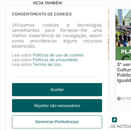
VEJA TAMBÉM:
CONSENTIMENTO DE COOKIES
Utilizamos cookies e tecnologias
semelhantes para fornecer-lhe uma
melhor experiência de navegação, assim
como providenciar alguns recursos
essenciais.
Leia sobre
Políticas de uso de cookies.
Leia sobre
Políticas de privacidade.
Saiu a lista oficial dos
3ª ver
Leia sobre
Termos de Uso.
participantes do Festicol
Cultur
Gourmet 2026
Públic
Iguald
Aceitar
15/05/2026 14h58
12/0
Rejeitar não necessários
Gerenciar Preferências
TRACHEQUE
NFE
PORTAL DE NOTÍCI