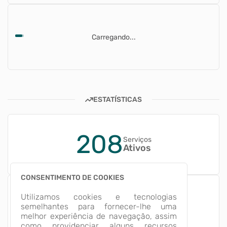
Carregando...
ESTATÍSTICAS
208
Serviços
Ativos
CONSENTIMENTO DE COOKIES
2%
Utilizamos cookies e tecnologias
Serviços
semelhantes para fornecer-lhe uma
Informativos
melhor experiência de navegação, assim
como providenciar alguns recursos