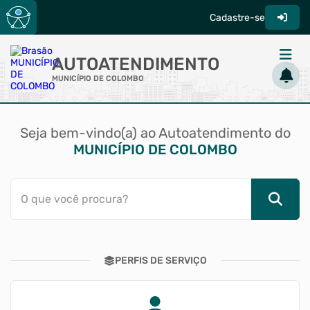
Cadastre-se
AUTOATENDIMENTO
MUNICÍPIO DE COLOMBO
ACESSO RÁPIDO
Seja bem-vindo(a) ao Autoatendimento do
Acessibilidade
MUNICÍPIO DE COLOMBO
Cidadão
Diário Oficial
O que você procura?
Transparência
PERFIS DE SERVIÇO