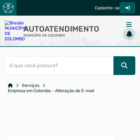
Cadastre-se
AUTOATENDIMENTO
MUNICÍPIO DE COLOMBO
ACESSO RÁPIDO
O que você procura?
Acessibilidade
Cidadão
Serviços
Diário Oficial
Empresa em Colombo - Alteração de E-mail
Transparência